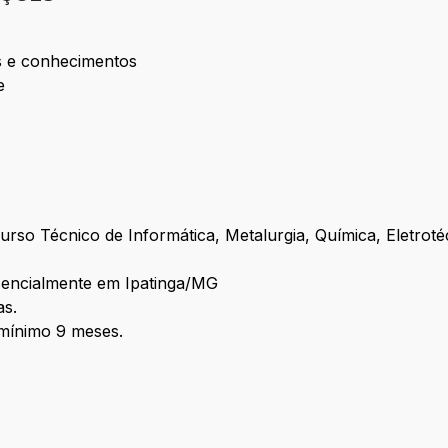
es e conhecimentos
e
rso Técnico de Informática, Metalurgia, Química, Eletroté
esencialmente em Ipatinga/MG
as.
 mínimo 9 meses.