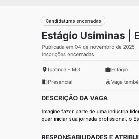
Candidaturas encerradas
Estágio Usiminas | 
Publicada em 04 de novembro de 2025
Inscrições encerradas
Ipatinga - MG
Estágio
Local de trabalho: Ipatinga - MG
Tipo de vaga: 
Presencial
Vaga tamb
Modelo de trabalho: Presencial
Vaga também 
DESCRIÇÃO DA VAGA
Imagine fazer parte de uma indústria lí
quer iniciar sua jornada profissional, o
RESPONSABILIDADES E ATRIBU