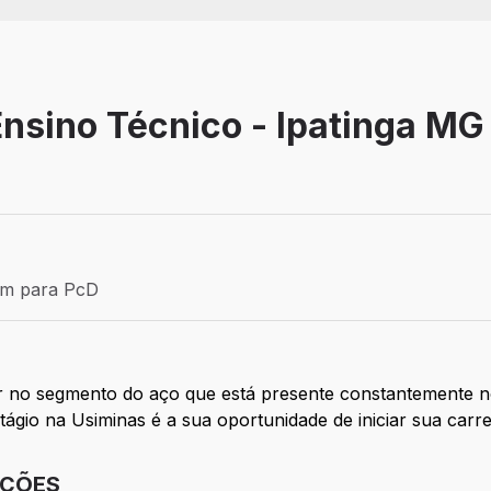
Ensino Técnico - Ipatinga MG
Estágio
ém para PcD
para PcD
der no segmento do aço que está presente constantemente n
 Estágio na Usiminas é a sua oportunidade de iniciar sua ca
IÇÕES