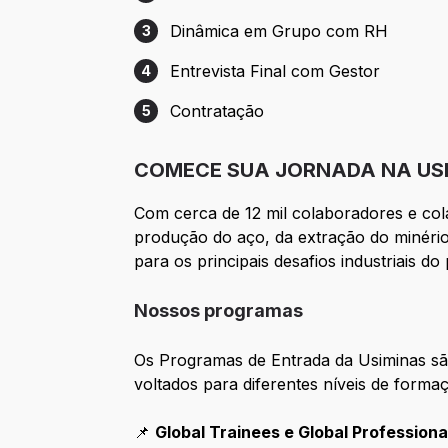
Etapa 2: Teste de Lógica
Dinâmica em Grupo com RH
3
Etapa 3: Dinâmica em Grupo com RH
Entrevista Final com Gestor
4
Etapa 4: Entrevista Final com Gestor
Contratação
5
Etapa 5: Contratação
COMECE SUA JORNADA NA US
Com cerca de 12 mil colaboradores e cola
produção do aço, da extração do minéri
para os principais desafios industriais do 
Nossos programas
Os Programas de Entrada da Usiminas s
voltados para diferentes níveis de forma
📌
Global Trainees e Global Professional